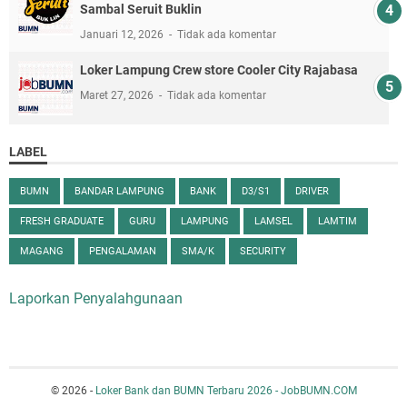
Sambal Seruit Buklin
Januari 12, 2026
Tidak ada komentar
Loker Lampung Crew store Cooler City Rajabasa
Maret 27, 2026
Tidak ada komentar
LABEL
BUMN
BANDAR LAMPUNG
BANK
D3/S1
DRIVER
FRESH GRADUATE
GURU
LAMPUNG
LAMSEL
LAMTIM
MAGANG
PENGALAMAN
SMA/K
SECURITY
Laporkan Penyalahgunaan
© 2026 -
Loker Bank dan BUMN Terbaru 2026 - JobBUMN.COM